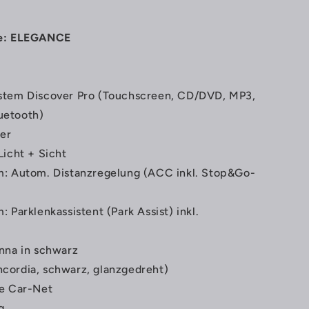
te: ELEGANCE
stem Discover Pro (Touchscreen, CD/DVD, MP3,
uetooth)
er
Licht + Sicht
m: Autom. Distanzregelung (ACC inkl. Stop&Go-
 Parklenkassistent (Park Assist) inkl.
nna in schwarz
cordia, schwarz, glanzgedreht)
te Car-Net
g