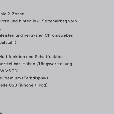
onic 2-Zonen
orn und hinten inkl. Seitenairbag vorn
.
mleisten und vertikalen Chromstreben
elstahl)
Multifunktion und Schaltfunktion
verstellbar, Höhen-/Längsverstellung
 kW V6 TDI
ge Premium (Farbdisplay)
elle USB (iPhone / iPod)
ch