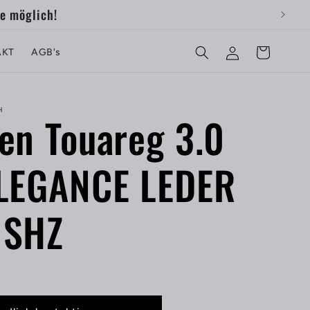
e möglich!
Einloggen
Favoriten
AKT
AGB's
H
en Touareg 3.0
ELEGANCE LEDER
 SHZ