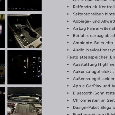
Reifendruck-Kontrol
Seitenscheiben hint
Abbiege- und Allwett
Airbag Fahrer-/Beifa
Beifahrerairbag absc
Ambiente-Beleuchtu
Audio-Navigationssy
Festplattenspeicher, Bl
Ausstattung Highline
Außenspiegel elektr. 
Außenspiegel lackier
Apple CarPlay und A
Bluetooth-Schnittste
Chromleisten an Sei
Design-Paket Elegan
Einstiegsleisten (Ede