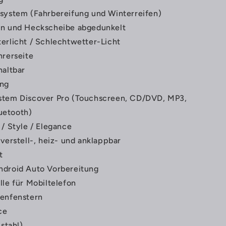
lsystem (Fahrbereifung und Winterreifen)
en und Heckscheibe abgedunkelt
erlicht / Schlechtwetter-Licht
hrerseite
haltbar
ng
stem Discover Pro (Touchscreen, CD/DVD, MP3,
uetooth)
 / Style / Elegance
verstell-, heiz- und anklappbar
t
ndroid Auto Vorbereitung
lle für Mobiltelefon
tenfenstern
ce
lstahl)