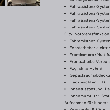
Fahrassistenz-System
Fahrassistenz-Syste
Fahrassistenz-System
Fahrassistenz-Syste
City-Notbremsfunktion
Fahrassistenz-Syste
Fensterheber elektri
Frontkamera (Multif
Frontscheibe Verbun
Fzg. ohne Hybrid
Gepäckraumabdecku
Heckleuchten LED
Innenausstattung: D
Innenraumfilter: Stau
Aufnahmen für Kindersit
Karosserie: 5-türig