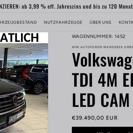
ZIEREN: ab 3,99 % eff. Jahreszins und bis zu 120 Monat
HRZEUGBESTAND
NUTZFAHRZEUGE
ÜBER UNS
KONT
SKU:
WAGENNUMMER: 1452
AFW AUTOFORUM WANDSBEK GMB
Volkswag
TDI 4M 
LED CAM
Normaler
€39.490,00 EUR
Preis