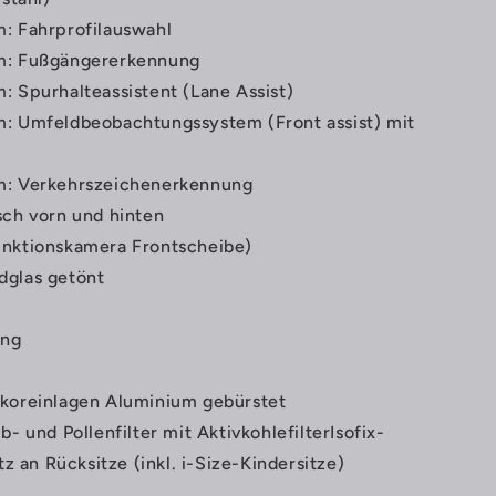
: Fahrprofilauswahl
m: Fußgängererkennung
: Spurhalteassistent (Lane Assist)
m: Umfeldbeobachtungssystem (Front assist) mit
m: Verkehrszeichenerkennung
sch vorn und hinten
unktionskamera Frontscheibe)
dglas getönt
ng
ekoreinlagen Aluminium gebürstet
b- und Pollenfilter mit AktivkohlefilterIsofix-
z an Rücksitze (inkl. i-Size-Kindersitze)