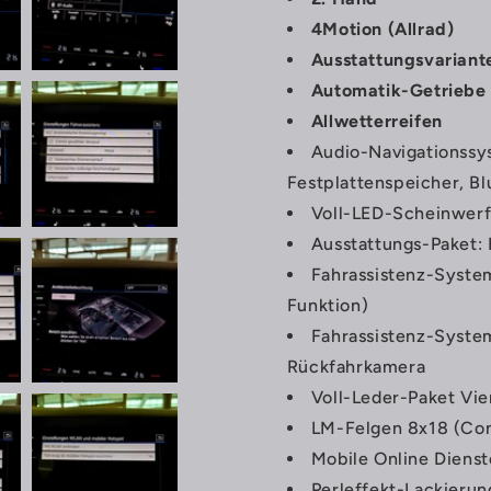
4Motion (Allrad)
Ausstattungsvarian
Automatik-Getriebe
Allwetterreifen
Audio-Navigationssy
Festplattenspeicher, Bl
Voll-LED-Scheinwerf
Ausstattungs-Paket: 
Fahrassistenz-Syste
Funktion)
Fahrassistenz-System:
Rückfahrkamera
Voll-Leder-Paket Vie
LM-Felgen 8x18 (Con
Mobile Online Diens
Perleffekt-Lackierun