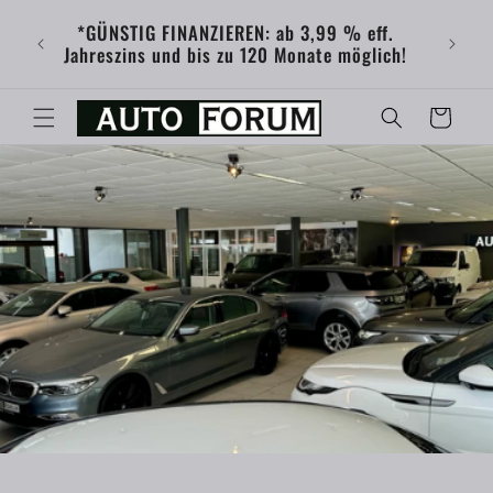
Direkt
innen
zum
*GÜNSTIG FINANZIEREN: ab 3,99 % eff.
gen:
Inhalt
Jahreszins und bis zu 120 Monate möglich!
G
Favoriten