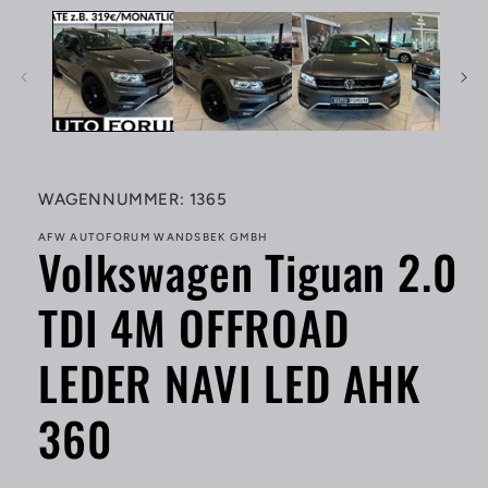
1
in
Modal
öffnen
SKU:
WAGENNUMMER: 1365
AFW AUTOFORUM WANDSBEK GMBH
Volkswagen Tiguan 2.0
TDI 4M OFFROAD
LEDER NAVI LED AHK
360