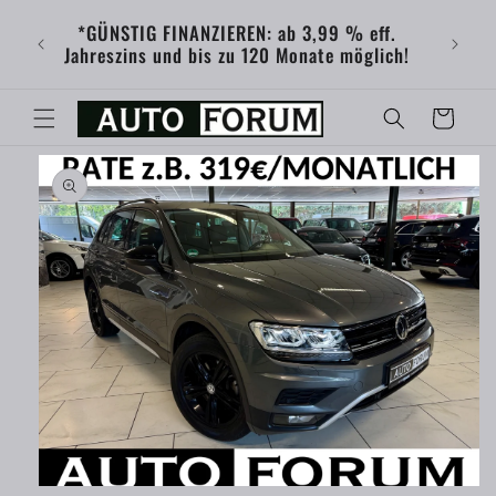
Direkt
innen
zum
*GÜNSTIG FINANZIEREN: ab 3,99 % eff.
gen:
Inhalt
Jahreszins und bis zu 120 Monate möglich!
G
Favoriten
oduktinformationen
ingen
Medien