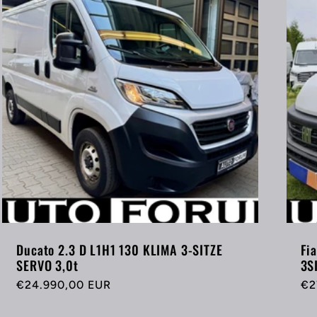
Ducato 2.3 D L1H1 130 KLIMA 3-SITZE
Fi
SERVO 3,0t
3S
Normaler
€24.990,00 EUR
No
€2
Preis
Pr