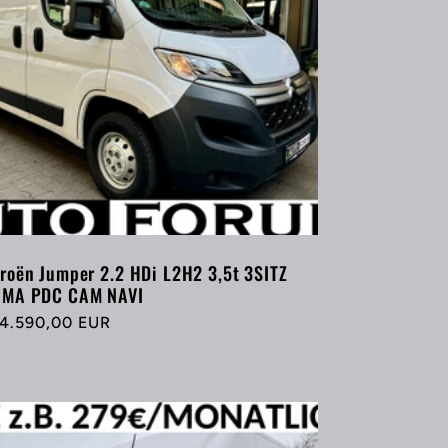
troën Jumper 2.2 HDi L2H2 3,5t 3SITZ
IMA PDC CAM NAVI
rmaler
4.590,00 EUR
eis