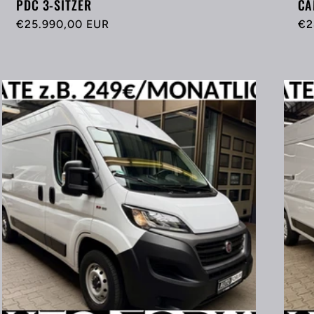
PDC 3-SITZER
CA
Normaler
€25.990,00 EUR
No
€2
Preis
Pr