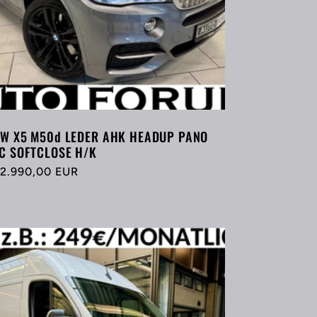
W X5 M50d LEDER AHK HEADUP PANO
C SOFTCLOSE H/K
rmaler
2.990,00 EUR
eis