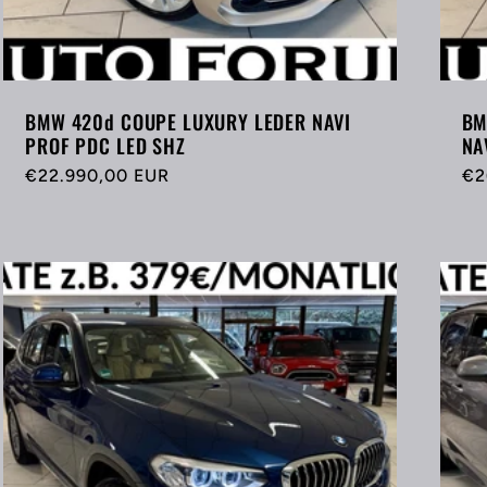
BMW 420d COUPE LUXURY LEDER NAVI
BM
PROF PDC LED SHZ
NA
Normaler
€22.990,00 EUR
No
€2
Preis
Pr