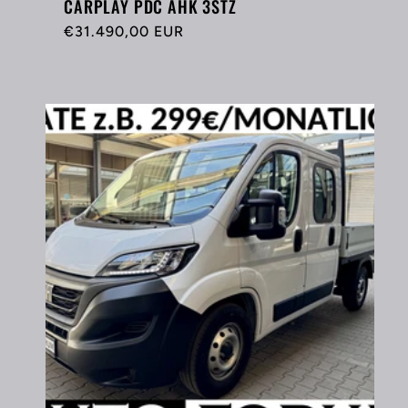
CARPLAY PDC AHK 3STZ
Normaler
€31.490,00 EUR
Preis