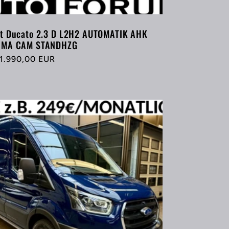
at Ducato 2.3 D L2H2 AUTOMATIK AHK
IMA CAM STANDHZG
rmaler
1.990,00 EUR
eis