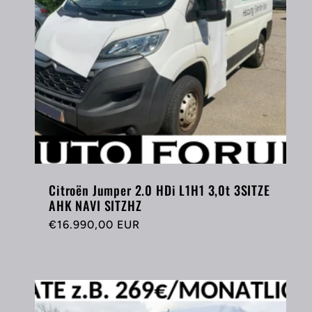
Citroën Jumper 2.0 HDi L1H1 3,0t 3SITZE
AHK NAVI SITZHZ
Normaler
€16.990,00 EUR
Preis