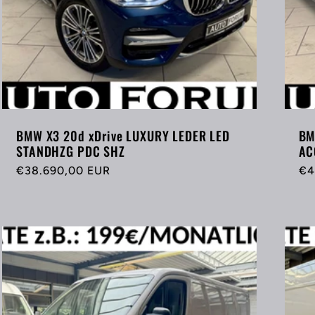
BMW X3 20d xDrive LUXURY LEDER LED
BM
STANDHZG PDC SHZ
AC
Normaler
€38.690,00 EUR
No
€4
Preis
Pr