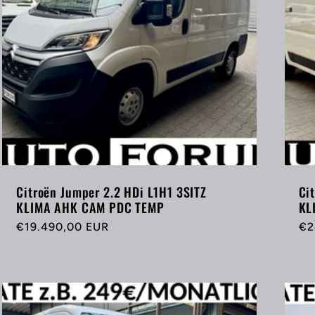
Citroën Jumper 2.2 HDi L1H1 3SITZ
Ci
KLIMA AHK CAM PDC TEMP
KL
Normaler
€19.490,00 EUR
No
€2
Preis
Pr