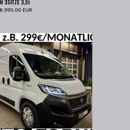
M 3SITZE 3,5t
rmaler
8.990,00 EUR
eis