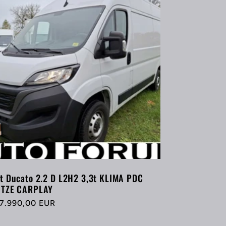
at Ducato 2.2 D L2H2 3,3t KLIMA PDC
ITZE CARPLAY
rmaler
7.990,00 EUR
eis