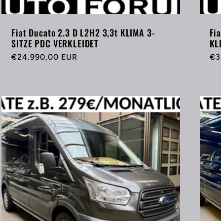
Fiat Ducato 2.3 D L2H2 3,3t KLIMA 3-
Fi
SITZE PDC VERKLEIDET
KL
Normaler
€24.990,00 EUR
No
€3
Preis
Pr